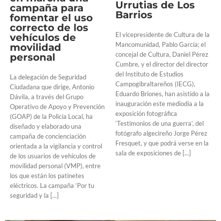
Urrutias de Los
campaña para
Barrios
fomentar el uso
correcto de los
El vicepresidente de Cultura de la
vehículos de
Mancomunidad, Pablo García; el
movilidad
concejal de Cultura, Daniel Pérez
personal
Cumbre, y el director del director
del Instituto de Estudios
La delegación de Seguridad
Campogibraltareños (IECG),
Ciudadana que dirige, Antonio
Eduardo Briones, han asistido a la
Dávila, a través del Grupo
inauguración este mediodía a la
Operativo de Apoyo y Prevención
exposición fotográfica
(GOAP) de la Policía Local, ha
‘Testimonios de una guerra’, del
diseñado y elaborado una
fotógrafo algecireño Jorge Pérez
campaña de concienciación
Fresquet, y que podrá verse en la
orientada a la vigilancia y control
sala de exposiciones de [...]
de los usuarios de vehículos de
movilidad personal (VMP), entre
los que están los patinetes
eléctricos. La campaña ‘Por tu
seguridad y la [...]
El Pleno aprueba la