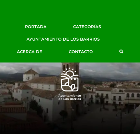
Facebook
Twitter
Google+
Instagram
YouTube
Email
PORTADA
CATEGORÍAS
AYUNTAMIENTO DE LOS BARRIOS
BLOG DE PRENSA
AYTO. LOS BARRIOS
ACERCA DE
CONTACTO