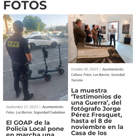
FOTOS
La muestra ‘Testimonios
de una Guerra’, del
fotógrafo Jorge Pérez
Fresquet, hasta el 8 de
noviembre en la Casa de
los Urrutias de Los
Barrios
Ayuntamiento
Cultura
Fotos
Los
Barrios
Sociedad
Turismo
Octubre 30, 2023
|
Ayuntamiento
,
Cultura
,
Fotos
,
Los Barrios
,
Sociedad
,
Turismo
La muestra
‘Testimonios de
una Guerra’, del
Septiembre 17, 2025
|
Ayuntamiento
,
fotógrafo Jorge
Fotos
,
Los Barrios
,
Seguridad Ciudadana
Pérez Fresquet,
hasta el 8 de
El GOAP de la
noviembre en la
Policía Local pone
Casa de los
en marcha una