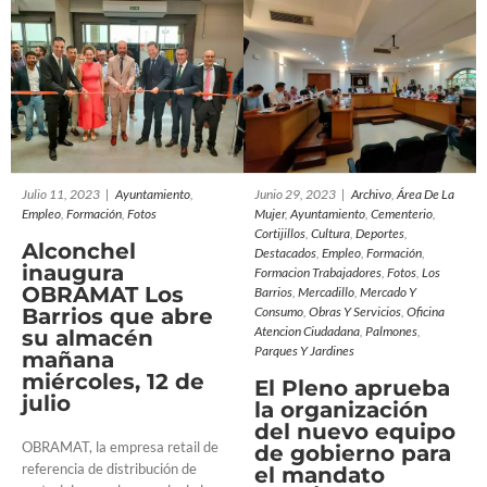
organización del nuevo
equipo de gobierno para
el mandato 2023/2027
Archivo
Área de la Mujer
Ayuntamiento
Cementerio
Cortijillos
Cultura
Deportes
Destacados
Empleo
Formación
formacion trabajadores
Fotos
Los Barrios
Mercadillo
Mercado
y Consumo
Obras y Servicios
Julio 11, 2023
|
Ayuntamiento
,
Junio 29, 2023
|
Archivo
,
Área De La
Oficina Atencion Ciudadana
Empleo
,
Formación
,
Fotos
Mujer
,
Ayuntamiento
,
Cementerio
,
Palmones
Parques y Jardines
Cortijillos
,
Cultura
,
Deportes
,
Alconchel
Destacados
,
Empleo
,
Formación
,
inaugura
Formacion Trabajadores
,
Fotos
,
Los
OBRAMAT Los
Barrios
,
Mercadillo
,
Mercado Y
Barrios que abre
Consumo
,
Obras Y Servicios
,
Oficina
Atencion Ciudadana
,
Palmones
,
su almacén
Parques Y Jardines
mañana
miércoles, 12 de
El Pleno aprueba
julio
la organización
del nuevo equipo
OBRAMAT, la empresa retail de
de gobierno para
referencia de distribución de
el mandato