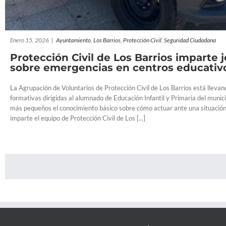
Enero 15, 2026
|
Ayuntamiento
,
Los Barrios
,
Protección Civil
,
Seguridad Ciudadana
Protección Civil de Los Barrios imparte 
sobre emergencias en centros educativ
La Agrupación de Voluntarios de Protección Civil de Los Barrios está llevan
formativas dirigidas al alumnado de Educación Infantil y Primaria del municip
más pequeños el conocimiento básico sobre cómo actuar ante una situación
imparte el equipo de Protección Civil de Los [...]