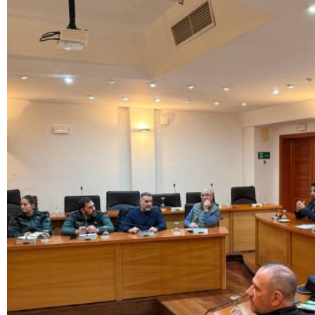
El Ayuntamiento de Los Barrios última el dispositivo de 
el Carnaval en el recinto ferial
Ayuntamiento
Cultura
Festejos
Limpieza
Obras y Servicios
Policia Local
Pr