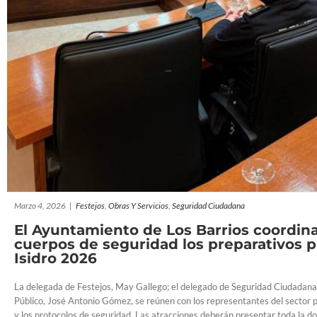
Marzo 4, 2026
|
Festejos
,
Obras Y Servicios
,
Seguridad Ciudadana
El Ayuntamiento de Los Barrios coordina
cuerpos de seguridad los preparativos pa
Isidro 2026
La delegada de Festejos, May Gallego; el delegado de Seguridad Ciudadana
Público, José Antonio Gómez, se reúnen con los representantes del sector p
y los protocolos de seguridad. Las atracciones deberán presentar toda la 