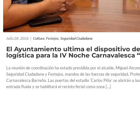
La Policía Local intensifica la vigilancia y denuncia a
vertidos incontrolados en el polígono comercia
Policia Local
Polígonos
Seguridad Ciudada
Julio 28, 2026
|
Cultura
,
Festejos
,
Seguridad Ciudadana
El Ayuntamiento ultima el dispositivo d
logística para la IV Noche Carnavalesca 
La reunión de coordinación ha estado presidida por el alcalde, Miguel Alconc
Seguridad Ciudadana y Festejos, mandos de las fuerzas de seguridad, Protecc
Carnavalesca Barreña. Las puertas del estadio ‘Carlos Piña’ se abrirán a la
entrada fluida y se habilitará el recinto ferial como zona [...]