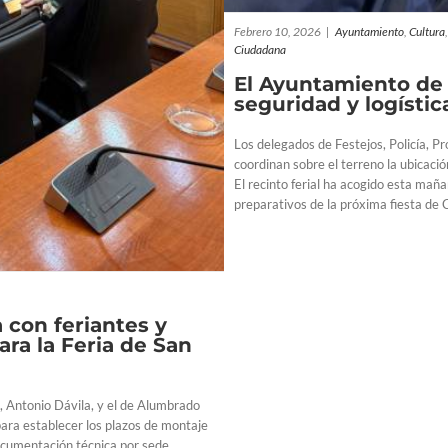
Febrero 10, 2026
|
Ayuntamiento
,
Cultura
Ciudadana
El Ayuntamiento de L
seguridad y logística
Los delegados de Festejos, Policía, 
coordinan sobre el terreno la ubicació
El recinto ferial ha acogido esta mañ
preparativos de la próxima fiesta de C
 con feriantes y
ra la Feria de San
, Antonio Dávila, y el de Alumbrado
ara establecer los plazos de montaje
documentación técnica por sede