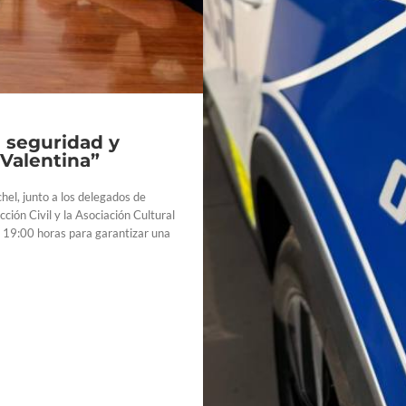
 nuevos infractores por
l ‘Las Marismas’
na
e seguridad y
“Valentina”
hel, junto a los delegados de
ión Civil y la Asociación Cultural
s 19:00 horas para garantizar una