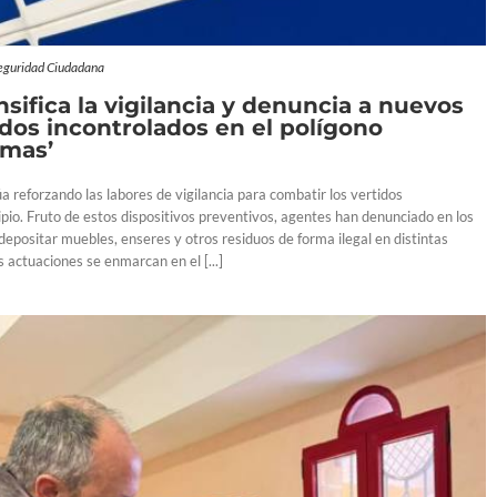
eguridad Ciudadana
ensifica la vigilancia y denuncia a nuevos
idos incontrolados en el polígono
smas’
úa reforzando las labores de vigilancia para combatir los vertidos
ipio. Fruto de estos dispositivos preventivos, agentes han denunciado en los
depositar muebles, enseres y otros residuos de forma ilegal en distintas
 actuaciones se enmarcan en el [...]