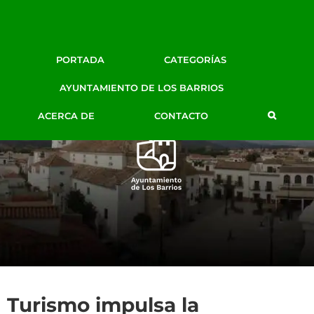
Facebook
Twitter
Google+
Instagram
YouTube
Email
BLOG DE PRENSA
PORTADA
CATEGORÍAS
AYTO. LOS BARRIOS
AYUNTAMIENTO DE LOS BARRIOS
ACERCA DE
CONTACTO
Turismo impulsa la