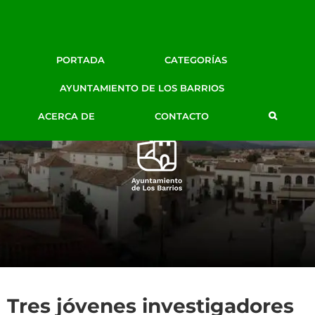
Facebook
Twitter
Google+
Instagram
YouTube
Email
BLOG DE PRENSA
PORTADA
CATEGORÍAS
AYTO. LOS BARRIOS
AYUNTAMIENTO DE LOS BARRIOS
ACERCA DE
CONTACTO
Tres jóvenes investigadores