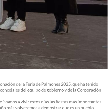
ronación de la Feria de Palmones 2025, que ha tenido
 concejales del equipo de gobierno y de la Corporación
 “vamos a vivir estos días las fiestas más importantes
n año más volveremos a demostrar que es un pueblo