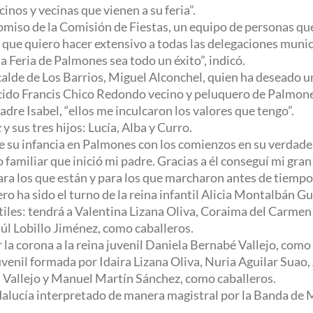
inos y vecinas que vienen a su feria”.
miso de la Comisión de Fiestas, un equipo de personas qu
 que quiero hacer extensivo a todas las delegaciones muni
a Feria de Palmones sea todo un éxito”, indicó.
calde de Los Barrios, Miguel Alconchel, quien ha deseado un
recido Francis Chico Redondo vecino y peluquero de Palmone
adre Isabel, “ellos me inculcaron los valores que tengo”.
 sus tres hijos: Lucía, Alba y Curro.
 su infancia en Palmones con los comienzos en su verdadera
o familiar que inició mi padre. Gracias a él conseguí mi gra
ra los que están y para los que marcharon antes de tiempo y
ro ha sido el turno de la reina infantil Alicia Montalbán G
ntiles: tendrá a Valentina Lizana Oliva, Coraima del Carm
úl Lobillo Jiménez, como caballeros.
 la corona a la reina juvenil Daniela Bernabé Vallejo, como
juvenil formada por Idaira Lizana Oliva, Nuria Aguilar S
 Vallejo y Manuel Martín Sánchez, como caballeros.
alucía interpretado de manera magistral por la Banda de M