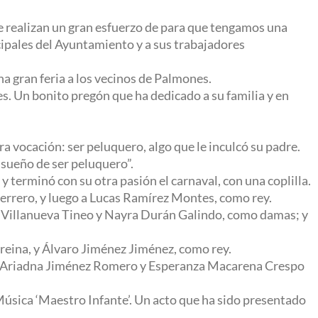
e realizan un gran esfuerzo de para que tengamos una
cipales del Ayuntamiento y a sus trabajadores
a gran feria a los vecinos de Palmones.
s. Un bonito pregón que ha dedicado a su familia y en
 vocación: ser peluquero, algo que le inculcó su padre.
n sueño de ser peluquero”.
 terminó con su otra pasión el carnaval, con una coplilla.
uerrero, y luego a Lucas Ramírez Montes, como rey.
en Villanueva Tineo y Nayra Durán Galindo, como damas; y
 reina, y Álvaro Jiménez Jiménez, como rey.
uao, Ariadna Jiménez Romero y Esperanza Macarena Crespo
úsica ‘Maestro Infante’. Un acto que ha sido presentado