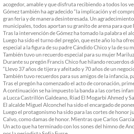
acogedor, amable y que disfruta recibiendo a todos los vec
Gómez también ha agradecido “la implicación y el compro
gran feria y de manera desinteresada. Un agradecimiento
municipales, todos aportan su granito de arena para que l
Tras la intervención de Gómez ha tomado la palabra el al
Luego ha sido el turno del pregón, que este año lo ha of
especial a la figura de su padre Cándido Chico y la de su m
También tuvo un recuerdo especial para su mujer Mariluz y
Durante su pregón Francis Chico fue hilando recuerdos de
“Llevo 37 años de tijera y afeitado y 70 años de un negoci
También tuvo recuerdos para sus amigos de la infancia, pa
Tras el pregón ha comenzado el acto de coronación, prime
A continuación se ha impuesto la banda a las cortes infa
a Lucca Castrillón Galdeano, Riad El Mogarbi Ahmed y Sa
El alcalde Miguel Alconchel ha sido el encargado de poner
Luego el protagonismo ha sido para las cortes de honor 
Calvo, como damas de honor. Mientras que Carlos García
Un acto que ha terminado con los sones del himno de And
por la periodista Sofía Furse