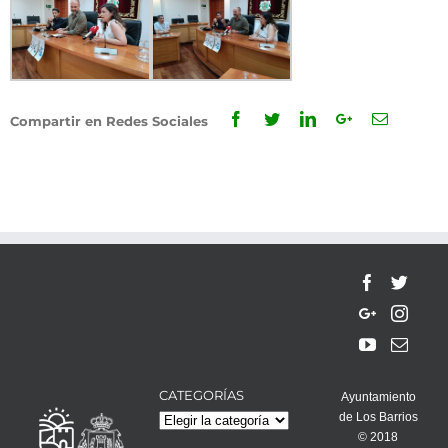
Facebook
Twitter
Linkedin
Google+
Email
Compartir en Redes Sociales
CATEGORÍAS
Ayuntamiento
de Los Barrios
Categorías
© 2018