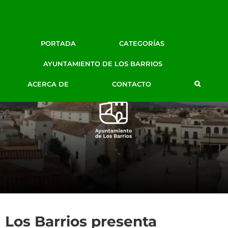
Facebook
Twitter
Google+
Instagram
YouTube
Email
BLOG DE PRENSA
PORTADA
CATEGORÍAS
AYTO. LOS BARRIOS
AYUNTAMIENTO DE LOS BARRIOS
ACERCA DE
CONTACTO
Los Barrios presenta