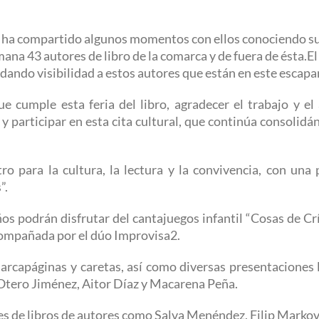
 y ha compartido algunos momentos con ellos conociendo su
emana 43 autores de libro de la comarca y de fuera de ésta.
 dando visibilidad a estos autores que están en este escapar
e cumple esta feria del libro, agradecer el trabajo y el
a y participar en esta cita cultural, que continúa consoli
ro para la cultura, la lectura y la convivencia, con un
”.
s podrán disfrutar del cantajuegos infantil “Cosas de Cr
compañada por el dúo Improvisa2.
rcapáginas y caretas, así como diversas presentaciones lit
 Otero Jiménez, Aitor Díaz y Macarena Peña.
es de libros de autores como Salva Menéndez, Filip Markovi