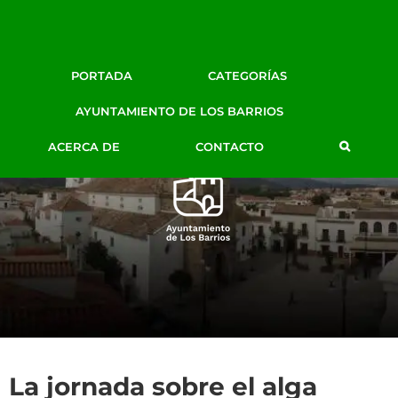
Facebook
Twitter
Google+
Instagram
YouTube
Email
BLOG DE PRENSA
PORTADA
CATEGORÍAS
AYTO. LOS BARRIOS
AYUNTAMIENTO DE LOS BARRIOS
ACERCA DE
CONTACTO
La jornada sobre el alga