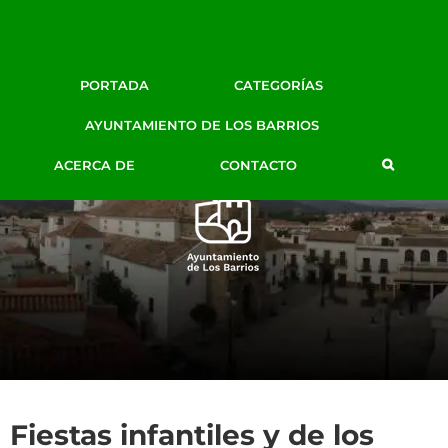
Facebook
Twitter
Google+
Instagram
YouTube
Email
BLOG DE PRENSA
PORTADA
CATEGORÍAS
AYTO. LOS BARRIOS
AYUNTAMIENTO DE LOS BARRIOS
ACERCA DE
CONTACTO
Fiestas infantiles y de los