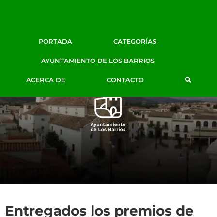
Facebook
Twitter
Google+
Instagram
YouTube
Email
BLOG DE PRENSA
PORTADA
CATEGORÍAS
AYTO. LOS BARRIOS
AYUNTAMIENTO DE LOS BARRIOS
ACERCA DE
CONTACTO
Entregados los premios de