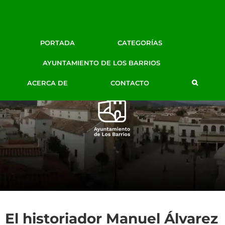
Facebook
Twitter
Google+
Instagram
YouTube
Email
BLOG DE PRENSA
PORTADA
CATEGORÍAS
AYTO. LOS BARRIOS
AYUNTAMIENTO DE LOS BARRIOS
ACERCA DE
CONTACTO
El historiador Manuel Álvarez