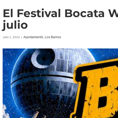
El Festival Bocata W
julio
Julio 1, 2026
|
Ayuntamiento
,
Los Barrios