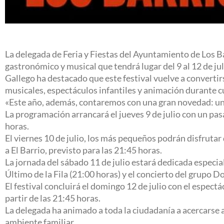
La delegada de Feria y Fiestas del Ayuntamiento de Los B
gastronómico y musical que tendrá lugar del 9 al 12 de jul
Gallego ha destacado que este festival vuelve a converti
musicales, espectáculos infantiles y animación durante c
«Este año, además, contaremos con una gran novedad: una 
La programación arrancará el jueves 9 de julio con un pas
horas.
El viernes 10 de julio, los más pequeños podrán disfrutar
a El Barrio, previsto para las 21:45 horas.
La jornada del sábado 11 de julio estará dedicada especia
Último de la Fila (21:00 horas) y el concierto del grupo D
El festival concluirá el domingo 12 de julio con el espectá
partir de las 21:45 horas.
La delegada ha animado a toda la ciudadanía a acercarse 
ambiente familiar.