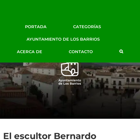
Facebook
Twitter
Google+
Instagram
YouTube
Email
BLOG DE PRENSA
PORTADA
CATEGORÍAS
AYTO. LOS BARRIOS
AYUNTAMIENTO DE LOS BARRIOS
ACERCA DE
CONTACTO
El escultor Bernardo