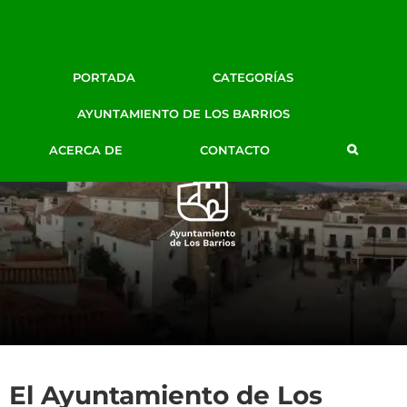
Facebook
Twitter
Google+
Instagram
YouTube
Email
BLOG DE PRENSA
PORTADA
CATEGORÍAS
AYTO. LOS BARRIOS
AYUNTAMIENTO DE LOS BARRIOS
ACERCA DE
CONTACTO
El Ayuntamiento de Los