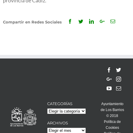
provincia de Cádiz.
Facebook
Twitter
Linkedin
Google+
Email
Compartir en Redes Sociales
CATEGORÍAS
Ayuntamiento
de Los Barrios
Categorías
© 2018
Política de
ARCHIVOS
Cookies
Archivos