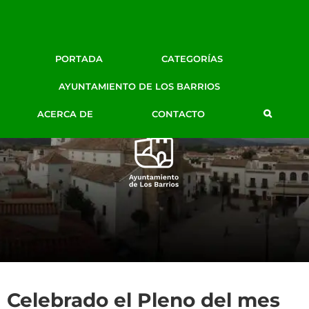
Facebook
Twitter
Google+
Instagram
YouTube
Email
BLOG DE PRENSA
PORTADA
CATEGORÍAS
AYTO. LOS BARRIOS
AYUNTAMIENTO DE LOS BARRIOS
ACERCA DE
CONTACTO
Celebrado el Pleno del mes