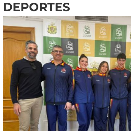
DEPORTES
El Ayuntamiento de Los Barrios y el Colegio ‘Los Pino
organizar nuevas jornadas lúdico-dep
Deportes
Educación
Participación Ciudada