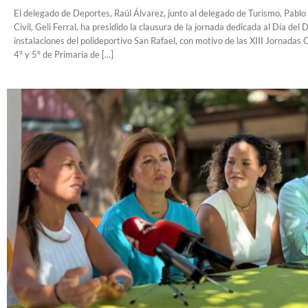
El delegado de Deportes, Raúl Álvarez, junto al delegado de Turismo, Pablo
Civil, Geli Ferral, ha presidido la clausura de la jornada dedicada al Día del
instalaciones del polideportivo San Rafael, con motivo de las XIII Jornadas 
4º y 5º de Primaria de [...]