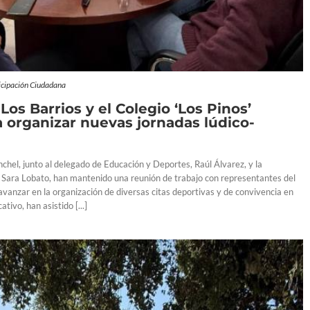
icipación Ciudadana
os Barrios y el Colegio ‘Los Pinos’
a organizar nuevas jornadas lúdico-
nchel, junto al delegado de Educación y Deportes, Raúl Álvarez, y la
 Sara Lobato, han mantenido una reunión de trabajo con representantes del
 avanzar en la organización de diversas citas deportivas y de convivencia en
tivo, han asistido [...]