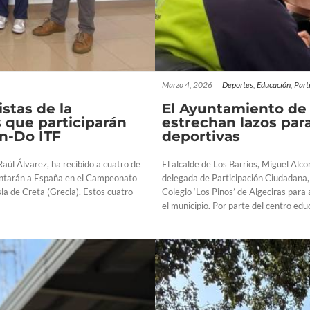
Marzo 4, 2026
|
Deportes
,
Educación
,
Part
stas de la
El Ayuntamiento de L
 que participarán
estrechan lazos par
n-Do ITF
deportivas
Raúl Álvarez, ha recibido a cuatro de
El alcalde de Los Barrios, Miguel Alco
sentarán a España en el Campeonato
delegada de Participación Ciudadana,
sla de Creta (Grecia). Estos cuatro
Colegio ‘Los Pinos’ de Algeciras para
el municipio. Por parte del centro educa