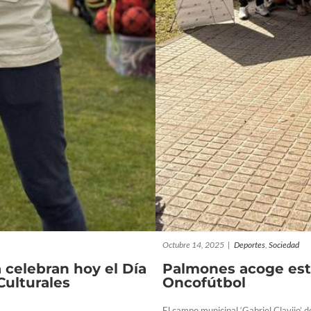
Octubre 14, 2025
|
Deportes
,
Sociedad
 celebran hoy el Día
Palmones acoge este
Culturales
Oncofútbol
El campo municipal ‘Gabriel Clavijo’ 