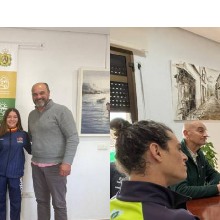
s’ estrechan lazos para
ortivas
na